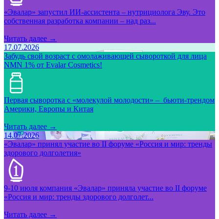
«Эвалар» запустил ИИ-ассистента – нутрициолога Эву. Это
собственная разработка компании – над раз...
Читать далее →
17.07.2026
Забудь свой возраст с омолаживающей сывороткой для лица
NMN 1% от Evalar Cosmetics!
Первая сыворотка с «молекулой молодости» – бьюти-трендом
Америки, Европы и Китая
Читать далее →
14.07.2026
«Эвалар» принял участие во II форуме «Россия и мир: тренды
здорового долголетия»
9-10 июля компания «Эвалар» приняла участие во II форуме
«Россия и мир: тренды здорового долголет...
Читать далее →