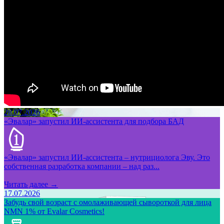
28.07.2026
«Эвалар» запустил ИИ-ассистента для подбора БАД
«Эвалар» запустил ИИ-ассистента – нутрициолога Эву. Это
собственная разработка компании – над раз...
Читать далее →
17.07.2026
Забудь свой возраст с омолаживающей сывороткой для лица
NMN 1% от Evalar Cosmetics!