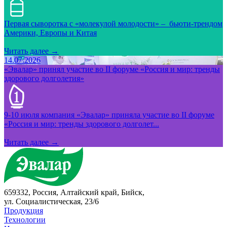
Первая сыворотка с «молекулой молодости» – бьюти-трендом
Америки, Европы и Китая
Читать далее →
14.07.2026
«Эвалар» принял участие во II форуме «Россия и мир: тренды
здорового долголетия»
9-10 июля компания «Эвалар» приняла участие во II форуме
«Россия и мир: тренды здорового долголет...
Читать далее →
659332, Россия, Алтайский край, Бийск,
ул. Социалистическая, 23/6
Продукция
Технологии