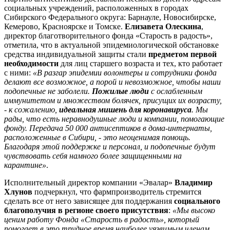
социальных учреждений, расположенных в городах
Сибирского Федерального округа: Барнауле, Новосибирске,
Кемерово, Красноярске и Томске.
Елизавета Олескина
,
директор благотворительного фонда «Старость в радость»,
отметила, что в актуальной эпидемиологической обстановке
средства индивидуальной защиты стали
предметом первой
необходимости
для лиц старшего возраста и тех, кто работает
с ними:
«В разгар эпидемии волонтеры и сотрудники фонда
делают все возможное, а порой и невозможное, чтобы наши
подопечные не заболели.
Пожилые люди
с ослабленным
иммунитетом и множеством болячек, присущих их возрасту,
- к сожалению,
идеальная мишень для коронавируса
. Мы
рады, что есть неравнодушные люди и компании, помогающие
фонду. Передача 50 000 антисептиков в дома-интернаты,
расположенные в Сибири, - это неоценимая помощь.
Благодаря этой поддержке и персонал, и подопечные будут
чувствовать себя намного более защищенными на
карантине»
.
Исполнительный директор компании «Эвалар»
Владимир
Хлунов
подчеркнул, что фармпроизводитель стремится
сделать все от него зависящее для поддержания
социального
благополучия в регионе своего присутствия
:
«Мы высоко
ценим работу Фонда «Старость в радость», который
помогает в это трудное время наиболее уязвимым членам