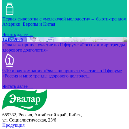
Первая сыворотка с «молекулой молодости» – бьюти-трендом
Америки, Европы и Китая
Читать далее →
14.07.2026
«Эвалар» принял участие во II форуме «Россия и мир: тренды
здорового долголетия»
9-10 июля компания «Эвалар» приняла участие во II форуме
«Россия и мир: тренды здорового долголет...
Читать далее →
659332, Россия, Алтайский край, Бийск,
ул. Социалистическая, 23/6
Продукция