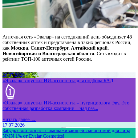
Аптечная сеть «Эвалар» на сегодняшний день объединяет
48
собственных аптек и представлена в таких регионах России,
как
Москва, Санкт-Петербург, Алтайский край,
Новосибирская и Волгоградская области
. Сеть входит в
рейтинг ТОП-100 аптечных сетей России.
28.07.2026
«Эвалар» запустил ИИ-ассистента для подбора БАД
«Эвалар» запустил ИИ-ассистента – нутрициолога Эву. Это
собственная разработка компании – над раз...
Читать далее →
17.07.2026
Забудь свой возраст с омолаживающей сывороткой для лица
NMN 1% от Evalar Cosmetics!