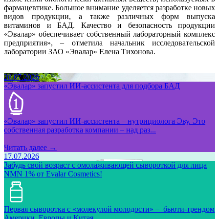
фармацевтике. Большое внимание уделяется разработке новых
видов продукции, а также различных форм выпуска
витаминов и БАД. Качество и безопасность продукции
«Эвалар» обеспечивает собственный лабораторный комплекс
предприятия», – отметила начальник исследовательской
лаборатории ЗАО «Эвалар» Елена Тихонова.
28.07.2026
«Эвалар» запустил ИИ-ассистента для подбора БАД
«Эвалар» запустил ИИ-ассистента – нутрициолога Эву. Это
собственная разработка компании – над раз...
Читать далее →
17.07.2026
Забудь свой возраст с омолаживающей сывороткой для лица
NMN 1% от Evalar Cosmetics!
Первая сыворотка с «молекулой молодости» – бьюти-трендом
Америки, Европы и Китая