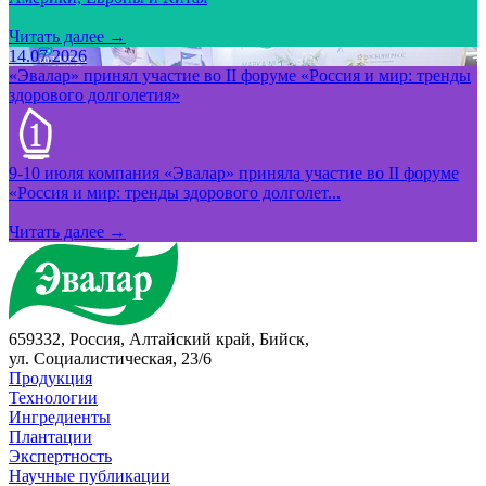
Читать далее →
14.07.2026
«Эвалар» принял участие во II форуме «Россия и мир: тренды
здорового долголетия»
9-10 июля компания «Эвалар» приняла участие во II форуме
«Россия и мир: тренды здорового долголет...
Читать далее →
659332, Россия, Алтайский край, Бийск,
ул. Социалистическая, 23/6
Продукция
Технологии
Ингредиенты
Плантации
Экспертность
Научные публикации