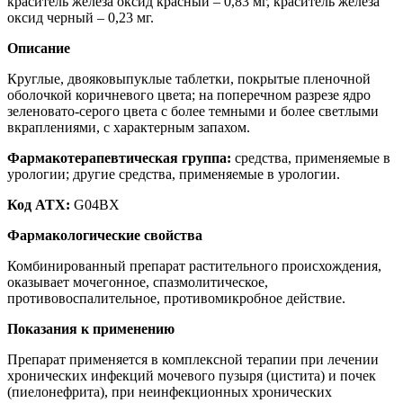
краситель железа оксид красный – 0,83 мг, краситель железа
оксид черный – 0,23 мг.
Описание
Круглые, двояковыпуклые таблетки, покрытые пленочной
оболочкой коричневого цвета; на поперечном разрезе ядро
зеленовато-серого цвета с более темными и более светлыми
вкраплениями, с характерным запахом.
Фармакотерапевтическая группа:
средства, применяемые в
урологии; другие средства, применяемые в урологии.
Код АТХ:
G04BX
Фармакологические свойства
Комбинированный препарат растительного происхождения,
оказывает мочегонное, спазмолитическое,
противовоспалительное, противомикробное действие.
Показания к применению
Препарат применяется в комплексной терапии при лечении
хронических инфекций мочевого пузыря (цистита) и почек
(пиелонефрита), при неинфекционных хронических