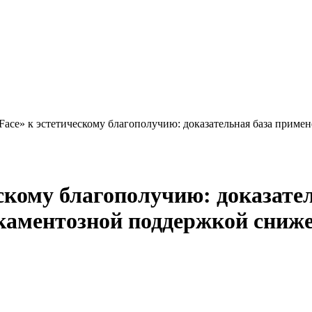
Faсе» к эстетическому благополучию: доказательная база приме
ескому благополучию: доказате
икаментозной поддержкой сниже