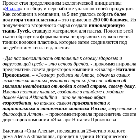
Проект стал продолжением экологической инициативы
«
Эвалар
» по сбору и переработке упаковок своей продукции.
Как сообщили в компании, за
5
лет
удалось собрать
более
полутора тонн пластика
– это примерно
250 000 баночек
. Из
полученного вторичного сырья создали
инновационную
ткань Tyvek
, ставшую материалом для платья. Полотно этой
ткани образуется формованием непрерывных пучков очень
тонких волокон пластика, которые затем соединяются под
воздействием тепла и давления.
«
Для нас экологичность отношения к своему здоровью и
окружающей среде – это основа бренда
, - прокомментировала
председатель совета директоров компании «Эвалар»
Наталия
Прокопьева
. – «
Эвалар» родился на Алтае, одном из самых
экологически чистых регионов страны. Для нас
забота об
экологии неотделима от любви к своей стране, своему дому
.
Именно поэтому платье, созданное в тандеме с модным
домом Alena Akhmadullina – это не только
образ
возрождения
, но также символ
привязанности к
национальным и этническим мотивам России
, энергетике и
философии Алтая
– прокомментировала председатель совета
»,
директоров компании «Эвалар» Наталия Прокопьева.
Выставка «Сны Алены», посвященная 25-летию модного
дома Alena Akhmadullina, пройдет в здании Исторического