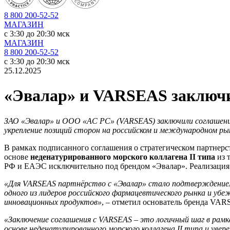
8 800 200-52-52
МАГАЗИН
c 3:30 до 20:30 мск
МАГАЗИН
8 800 200-52-52
c 3:30 до 20:30 мск
25.12.2025
«Эвалар» и VARSEAS заключил
ЗАО «Эвалар» и ООО «АС РС» (VARSEAS)
заключили
соглашени
укрепление позиций сторон на российском и международном ры
В рамках подписанного соглашения о стратегическом партнер
основе
неденатурированного морского коллагена II типа
из 
РФ и ЕАЭС исключительно под брендом «Эвалар». Реализация
«Для VARSEAS партнёрство с
«
Эвалар
»
стало подтверждением 
одного из лидеров российского фармацевтического рынка и уб
инновационных продуктов»
, – отметил основатель бренда VA
«Заключение соглашения с VARSEAS – это логичный шаг в рам
основе неденатурированного морского коллагена II типа и уве