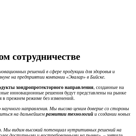
ом сотрудничестве
новационных решений в
сфере продукции для здоровья и
нуне на предприятии компании «Эвалар» в Бийске.
одукты хондропротекторного направления
, созданные на
анные инновационные решения будут представлены на рынке
 в прежнем режиме без изменений.
научного направления. Мы высоко ценим доверие со стороны
иться на дальнейшем
развитии технологий
и создании новых
в
. Мы видим высокий потенциал
нутритивных
решений на
олее доступными и востребованными на рынке»
, – заявила