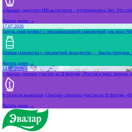
«Эвалар» запустил ИИ-ассистента – нутрициолога Эву. Это собс
Читать далее →
17.07.2026
Забудь свой возраст с омолаживающей сывороткой для лица NM
Первая сыворотка с «молекулой молодости» – бьюти-трендом
Читать далее →
14.07.2026
«Эвалар» принял участие во II форуме «Россия и мир: тренды 
9-10 июля компания «Эвалар» приняла участие во II форуме «Ро
Читать далее →