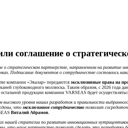
и соглашение о стратегическ
е о стратегическом
партнерстве
, направленно
м
на развитие ин
нках. Подписание документов о сотрудничестве состоялось нака
стве компании «Эвалар» передаются
эксклюзивны
е
прав
а
на пр
тканей глубоководного моллюска. Таким образом, с 2026 года д
 остальной продукции компании VARSEAS будет осуществляться
высокого уровня наших разработок и правильности выбранного 
еждены, что
эксклюзивное сотрудничество
позволит сосредоточ
RSEAS
Виталий Абрамов
.
ках нашей стратегии по развитию инновационных
нутрицевтико
рены, что наше
партнерство
позволит сделать эти разработки б