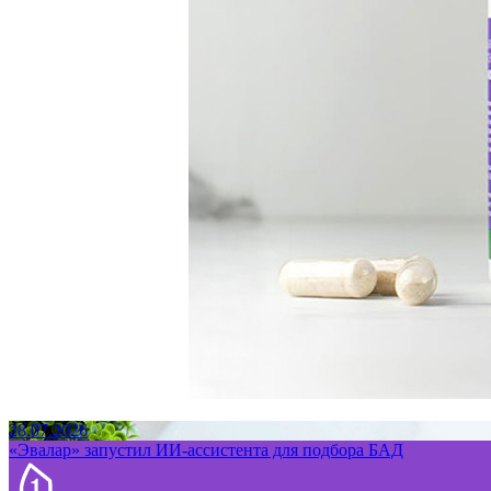
28.07.2026
«Эвалар» запустил ИИ-ассистента для подбора БАД