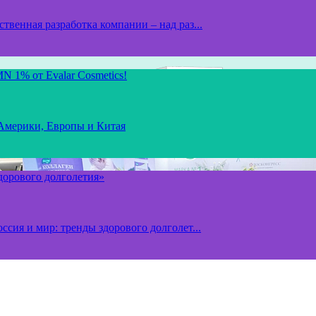
твенная разработка компании – над раз...
N 1% от Evalar Cosmetics!
 Америки, Европы и Китая
здорового долголетия»
ссия и мир: тренды здорового долголет...