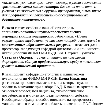
максимальную пользу организму человеку, и умели составлять
грамотные схемы саплементации
для своих пациентов с
учетом взаимодействия с другими препаратами, в том числе
для
профилактики лекарственно-ассоциированных
дефицитов нутриентов
».
В связи с этим особенно важной станет роль
специализированных
научно-просветительских
мероприятий
для медицинских работников: «
Новые
регуляторные требования усиливают потребность врачей в
качественных образовательных ресурсах
, – отмечает д.м.н.,
профессор, заведующая кафедрой диетологии и клинической
нутрициологии ФНМО МИ РУДН им. Патриса Лумумбы
Светлана Орлова
. –
Такие инициативы позволяют
формировать
единую профессиональную среду
и повышают
уровень клинической практики
»
.
К.м.н., доцент кафедры диетологии и клинической
нутрициологии ФНМО МИ РУДН
Елена Никитина
рассказала про ключевые аспекты, на которые нужно
обращать внимание при выборе БАД. К важным критериям
относятся возраст, пол пациента, физиологические
потребности в нутриентах, цель применения добавки.
Необходимо обращать особое внимание на прозрачность
маркировки – в том числе на область применения БАД, форму