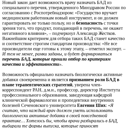
Новый закон дает возможность врачу назначать БАД из
специального перечня, утвержденного Минздравом России по
согласованию с Роспотребнадзором: «Государство вручает
медицинским работникам новый инструмент, и он должен
гарантировать не только пользу, но и
безопасность
с точки
зрения того, что продукт, попадающий в перечень, не окажет
негативного влияния», – подчеркнул Александр Жестков.
Важнейшим критерием для отбора таких БАД станет качество
и соответствие строгим стандартам производства: «Не все
производители еще готовы к этому этапу, – отметил эксперт. –
И тем не менее, рамки заданы, и будет формироваться
перечень БАД, которые прошли отбор по критериям
качества и эффективности
»
.
Возможность официально назначать биологически активные
добавки своевременна и является
признанием роли БАД в
плане терапевтических стратегий
, уверена член-
корреспондент РАН, д.м.н., профессор, директор Института
профессионального образования, заведующая кафедрой
клинической фармакологии и пропедевтики внутренних
болезней Сеченовского университета
Евгения Ших
: «
Я
считаю, что каждый врач должен уметь использовать
биологически активные добавки в своей повседневной
практике… Хотелось бы, чтобы врачи разбирались в БАД,
выбирали те формы выпуска, которые приносят