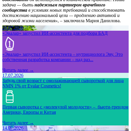
задача — быть
надежным партнером врачебного
сообщества
в условиях новых требований и способствовать
достижению национальной цели — продлению активной и
здоровой жизни населения»
, – заключила Мария Данилова.
28.07.2026
«Эвалар» запустил ИИ-ассистента для подбора БАД
«Эвалар» запустил ИИ-ассистента – нутрициолога Эву. Это
собственная разработка компании – над раз...
Читать далее →
17.07.2026
Забудь свой возраст с омолаживающей сывороткой для лица
NMN 1% от Evalar Cosmetics!
Первая сыворотка с «молекулой молодости» – бьюти-трендом
Америки, Европы и Китая
Читать далее →
14.07.2026