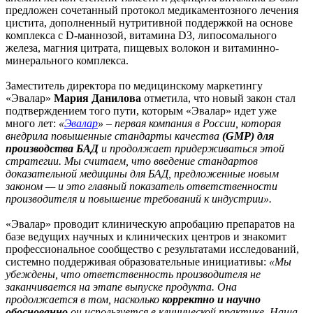
предложен сочетанный протокол медикаментозного лечения
цистита, дополненный нутритивной поддержкой на основе
комплекса с D-маннозой, витамина D3, липосомального
железа, магния цитрата, пищевых волокон и витаминно-
минерального комплекса.
Заместитель директора по медицинскому маркетингу
«Эвалар»
Мария Данилова
отметила, что новый закон стал
подтверждением того пути, которым «Эвалар» идет уже
много лет:
«
Эвалар
» – первая компания в России, которая
внедрила повышенные стандарты качества
(
GMP) для
производства БАД
и продолжает придерживаться этой
стратегии. Мы считаем, что введение стандартов
доказательной медицины для БАД, предложенные новым
законом — и это главный показатель ответственности
производителя и повышение требований к индустрии».
«Эвалар» проводит клиническую апробацию препаратов на
базе ведущих научных и клинических центров и знакомит
профессиональное сообщество с результатами исследований,
системно поддерживая образовательные инициативы:
«Мы
убеждены, что ответственность производителя не
заканчивается на этапе выпуске продукта. Она
продолжается в том, насколько
корректно и научно
обоснованно
он используется в
клинической практике
. Наша