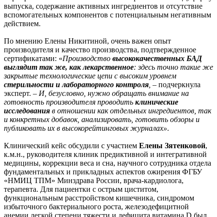
выпуска, содержание активных ингредиентов и отсутствие
вспомогательных компонентов с потенциальным негативным
действием.
По мнению Елены Никитиной, очень важен опыт
производителя и качество производства, подтвержденное
сертификатами: «
Производство
высококачественных БАД
выглядит так же, как лекарственное
: здесь точно такие же
закрытые технологические цепи с высоким уровнем
стерильности и лабораторного контроля
,
– подчеркнула
эксперт. –
И, безусловно, нужно обращать внимание на
готовность производителя проводить
клинические
исследования
в отношении как отдельных ингредиентов, так
и конкретных добавок, анализировать, готовить обзоры и
публиковать их в высокорейтинговых журналах»
.
Клинический кейс обсудили с участием
Елены Зятенковой
,
к.м.н., руководителя клиник предиктивной и интегративной
медицины, коррекции веса и сна, научного сотрудника отдела
фундаментальных и прикладных аспектов ожирения ФГБУ
«НМИЦ ТПМ» Минздрава России, врача-кардиолога,
терапевта. Для пациентки с острым циститом,
функциональным расстройством кишечника, синдромом
избыточного бактериального роста, железодефицитной
анемии легкой степени тяжести и дефицита витамина D был