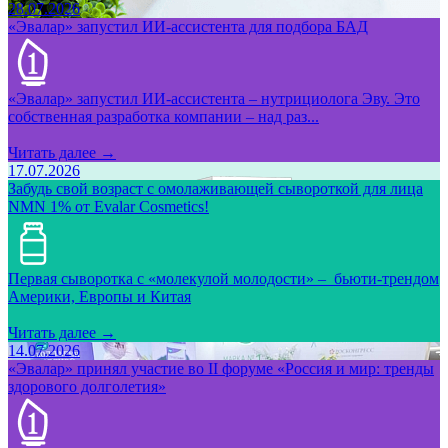
28.07.2026
«Эвалар» запустил ИИ-ассистента для подбора БАД
«Эвалар» запустил ИИ-ассистента – нутрициолога Эву. Это
собственная разработка компании – над раз...
Читать далее →
17.07.2026
Забудь свой возраст с омолаживающей сывороткой для лица
NMN 1% от Evalar Cosmetics!
Первая сыворотка с «молекулой молодости» – бьюти-трендом
Америки, Европы и Китая
Читать далее →
14.07.2026
«Эвалар» принял участие во II форуме «Россия и мир: тренды
здорового долголетия»