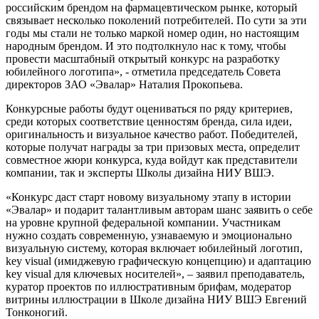
российским брендом на фармацевтическом рынке, который
связывает несколько поколений потребителей. По сути за эти
годы мы стали не только маркой номер один, но настоящим
народным брендом. И это подтолкнуло нас к тому, чтобы
провести масштабный открытый конкурс на разработку
юбилейного логотипа», - отметила председатель Совета
директоров ЗАО «Эвалар» Наталия Прокопьева.
Конкурсные работы будут оцениваться по ряду критериев,
среди которых соответствие ценностям бренда, сила идеи,
оригинальность и визуальное качество работ. Победителей,
которые получат награды за три призовых места, определит
совместное жюри конкурса, куда войдут как представители
компании, так и эксперты Школы дизайна НИУ ВШЭ.
«Конкурс даст старт новому визуальному этапу в истории
«Эвалар» и подарит талантливым авторам шанс заявить о себе
на уровне крупной федеральной компании. Участникам
нужно создать современную, узнаваемую и эмоционально
визуальную систему, которая включает юбилейный логотип,
key visual (имиджевую графическую концепцию) и адаптацию
key visual для ключевых носителей», – заявил преподаватель,
куратор проектов по иллюстративным брифам, модератор
витрины иллюстрации в Школе дизайна НИУ ВШЭ Евгений
Тонконогий.