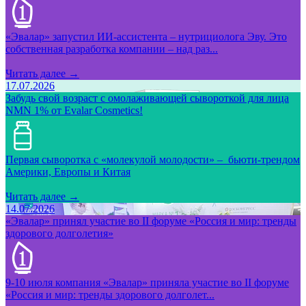
«Эвалар» запустил ИИ-ассистента – нутрициолога Эву. Это
собственная разработка компании – над раз...
Читать далее →
17.07.2026
Забудь свой возраст с омолаживающей сывороткой для лица
NMN 1% от Evalar Cosmetics!
Первая сыворотка с «молекулой молодости» – бьюти-трендом
Америки, Европы и Китая
Читать далее →
14.07.2026
«Эвалар» принял участие во II форуме «Россия и мир: тренды
здорового долголетия»
9-10 июля компания «Эвалар» приняла участие во II форуме
«Россия и мир: тренды здорового долголет...