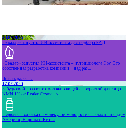
28.07.2026
«Эвалар» запустил ИИ-ассистента для подбора БАД
«Эвалар» запустил ИИ-ассистента – нутрициолога Эву. Это
собственная разработка компании – над раз...
Читать далее →
17.07.2026
Забудь свой возраст с омолаживающей сывороткой для лица
NMN 1% от Evalar Cosmetics!
Первая сыворотка с «молекулой молодости» – бьюти-трендом
Америки, Европы и Китая