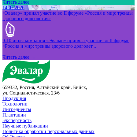
Читать далее →
14.07.2026
«Эвалар» принял участие во II форуме «Россия и мир: тренды
здорового долголетия»
9-10 июля компания «Эвалар» приняла участие во II форуме
«Россия и мир: тренды здорового долголет...
Читать далее →
659332, Россия, Алтайский край, Бийск,
ул. Социалистическая, 23/6
Продукция
Технологии
Ингредиенты
Плантации
Экспертность
Научные публикации
Политика обработки персональных данных
Об Эвалар