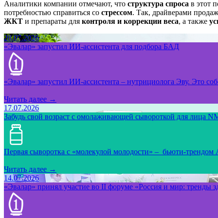
Аналитики компании отмечают, что
структура спроса
в этот 
потребностью справиться со
стрессом
. Так, драйверами прода
ЖКТ
и препараты для
контроля и
коррекции веса
, а также
ус
28.07.2026
«Эвалар» запустил ИИ-ассистента для подбора БАД
«Эвалар» запустил ИИ-ассистента – нутрициолога Эву. Это собс
Читать далее →
17.07.2026
Забудь свой возраст с омолаживающей сывороткой для лица NM
Первая сыворотка с «молекулой молодости» – бьюти-трендом
Читать далее →
14.07.2026
«Эвалар» принял участие во II форуме «Россия и мир: тренды 