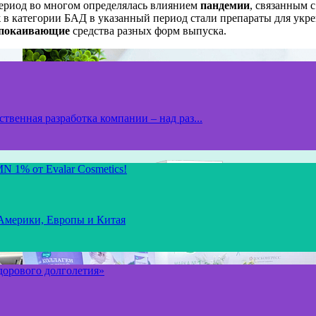
период во многом определялась влиянием
пандемии
, связанным 
ж в категории БАД в указанный период стали препараты для укр
покаивающие
средства разных форм выпуска.
твенная разработка компании – над раз...
N 1% от Evalar Cosmetics!
 Америки, Европы и Китая
здорового долголетия»