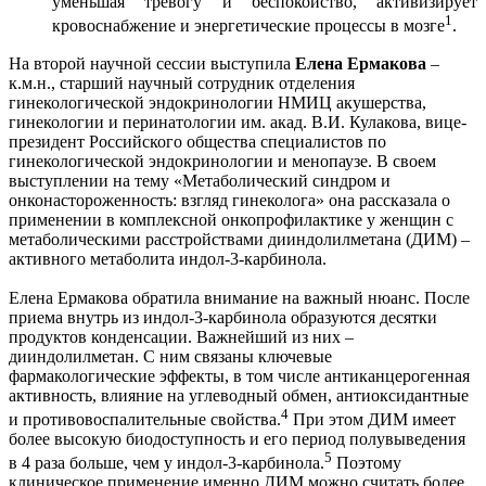
уменьшая тревогу и беспокойство, активизирует
1
кровоснабжение и энергетические процессы в мозге
.
На второй научной сессии выступила
Елена Ермакова
–
к.м.н., старший научный сотрудник отделения
гинекологической эндокринологии НМИЦ акушерства,
гинекологии и перинатологии им. акад. В.И. Кулакова, вице-
президент Российского общества специалистов по
гинекологической эндокринологии и менопаузе. В своем
выступлении на тему «Метаболический синдром и
онконастороженность: взгляд гинеколога» она рассказала о
применении в комплексной онкопрофилактике у женщин с
метаболическими расстройствами дииндолилметана (ДИМ) –
активного метаболита индол-3-карбинола.
Елена Ермакова обратила внимание на важный нюанс. После
приема внутрь из индол-3-карбинола образуются десятки
продуктов конденсации. Важнейший из них –
дииндолилметан. С ним связаны ключевые
фармакологические эффекты, в том числе антиканцерогенная
активность, влияние на углеводный обмен, антиоксидантные
4
и противовоспалительные свойства.
При этом ДИМ имеет
более высокую биодоступность и его период полувыведения
5
в 4 раза больше, чем у индол-3-карбинола.
Поэтому
клиническое применение именно ДИМ можно считать более