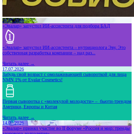
28.07.2026
«Эвалар» запустил ИИ-ассистента для подбора БАД
«Эвалар» запустил ИИ-ассистента – нутрициолога Эву. Это
собственная разработка компании – над раз...
Читать далее →
17.07.2026
Забудь свой возраст с омолаживающей сывороткой для лица
NMN 1% от Evalar Cosmetics!
Первая сыворотка с «молекулой молодости» – бьюти-трендом
Америки, Европы и Китая
Читать далее →
14.07.2026
«Эвалар» принял участие во II форуме «Россия и мир: тренды
здорового долголетия»