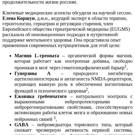
продолжительности жизни россиян.
Ключевые медицинские аспекты обсудили на научной сессии.
Елена Коршун
, д.м.н., ведущий эксперт в области терапии,
геронтологии, гериатрии и регуляции старения, член
Европейского общества гериатрической медицины (EUGMS)
рассказала об инновационных подходах в нутритивной
поддержке ментального здоровья. Она представила опыт
применения современных нутрицевтиков для этой цели:
Магния
L
-треоната
– органической формы магния,
которая работает как ноотропная добавка, свободно
1
проникая в мозг через гематоэнцефалический барьер
,
Гуперзина А
– природного ингибитора
ацетилхолинэстеразы и антагониста NMDA-рецепторов,
играющих важную роль в обеспечении когнитивных
2
функций и психического здоровья
,
Ежовика гребенчатого
– натурального ноотропа с
выраженными нейропротекторными и
нейрорегенеративными свойствами, способствующего
активизации работы клеток мозга и образованию новых
3
нейронных связей
,
GABA
– нейромедиатора тормозного типа, который
снижает чрезмерную активность нервной системы,