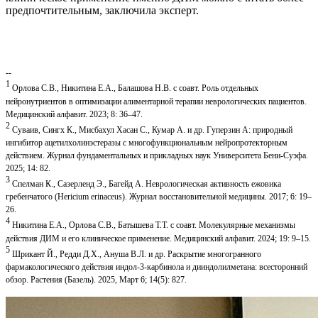
предпочтительным, заключила эксперт.
--
1
Орлова С.В., Никитина Е.А., Балашова Н.В. с соавт. Роль отдельных
нейронутриентов в оптимизации алиментарной терапии неврологических пациентов.
Медицинский алфавит. 2023; 8: 36–47.
2
Суваив, Сингх К., Мисбахул Хасан С., Кумар А. и др. Гуперзин А: природный
ингибитор ацетилхолинэстеразы с многофункциональным нейропротекторным
действием. Журнал фундаментальных и прикладных наук Университета Бени-Суэфа.
2025; 14: 82.
3
Спелман К., Сазерленд Э., Багейд А. Неврологическая активность ежовика
гребенчатого (
Hericium
erinaceus
). Журнал восстановительной медицины. 2017; 6: 19–
26.
4
Никитина Е.А., Орлова С.В., Батышева Т.Т. с соавт. Молекулярные механизмы
действия ДИМ и его клиническое применение. Медицинский алфавит. 2024; 19: 9–15.
5
Шрикант Й., Редди Д.Х., Ануша В.Л. и др. Раскрытие многогранного
фармакологического действия индол-3-карбинола и дииндолилметана: всесторонний
обзор. Растения (Базель). 2025, Март 6; 14(5): 827.