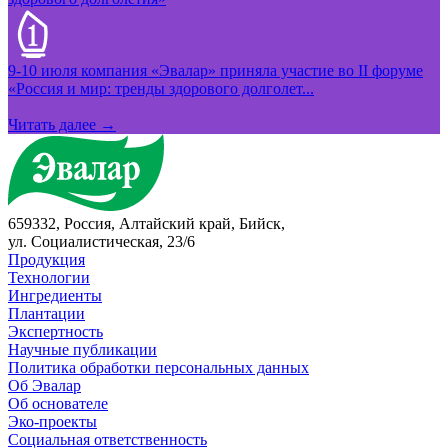
9-10 июля компания «Эвалар» приняла участие во II форуме
«Россия и мир: тренды здорового долголет...
Читать далее →
659332, Россия, Алтайский край, Бийск,
ул. Социалистическая, 23/6
Продукция
Технологии
Ингредиенты
Плантации
Экспертность
Научные публикации
Политика обработки персональных данных
Об Эвалар
Об основателе
Эко-проекты
Социальная ответственность