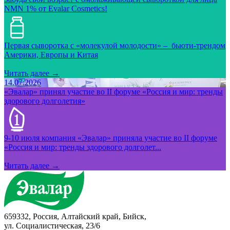
NMN 1% от Evalar Cosmetics!
Первая сыворотка с «молекулой молодости» – бьюти-трендом
Америки, Европы и Китая
Читать далее →
14.07.2026
«Эвалар» принял участие во II форуме «Россия и мир: тренды
здорового долголетия»
9-10 июля компания «Эвалар» приняла участие во II форуме
«Россия и мир: тренды здорового долголет...
Читать далее →
659332, Россия, Алтайский край, Бийск,
ул. Социалистическая, 23/6