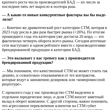
кратного роста числа производителей БАД — их число за
последние пять лет вырос­ло в полтора раза.
— А какие-то новые конку­рентные факторы вы бы выде­
лили?
— Конечно же драматический рост категории СТМ, которая в
2023 году росла в два раза быстрее рынка (+26%). По итогам
прошедшего года эта категория уже достигла 26 млрд — это
фактически четверть оборота всего рынка. Сегодня аптечные
сети выступают в одном рейтинге вместе с производителями
брендирован­ной продукции в категории БАД.
— Это вызывает у вас тревогу как у производителя
брендиро­ванной продукции?
— Мы понимаем, что качествен­ный СТМ не может стоить так
дешево, и сознательно отказываем­ся от тех контрактов,
которые ведут к занижению дозировок или «ком­промиссной
рецептуре».
С прошлого года у нас произ­водство СТМ выделено в
отдельное юридическое лицо, и доля СТМ вносит заметный
вклад в обо­рот компании. С другой стороны, важно понимать,
что агрессивное переключение клиентов на СТМ губит