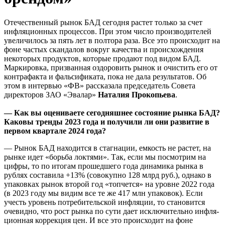
Отечественный рынок БАД сегодня растет только за счет
инфляционных процессов. При этом число производителей
увеличилось за пять лет в полтора раза. Все это происходит на
фоне частых скандалов вокруг качества и происхождения
некоторых продуктов, которые продают под видом БАД.
Маркировка, призванная оздоровить рынок и очистить его от
контрафакта и фальсификата, пока не дала результатов. Об
этом в интервью «ФВ» рассказала председатель Совета
директоров ЗАО «Эвалар»
Наталия Прокопьева
.
— Как вы оцениваете сегод­няшнее состояние рынка БАД?
Каковы тренды 2023 года и получили ли они развитие в
пер­вом квартале 2024 года?
— Рынок БАД находится в стаг­нации, емкость не растет, на
рынке идет «борьба локтями». Так, если мы посмотрим на
цифры, то по итогам прошедшего года динами­ка рынка в
рублях составила +13% (совокупно 128 млрд руб.), однако в
упаковках рынок второй год «топ­чется» на уровне 2022 года
(в 2023 году мы видим все те же 417 млн упаковок). Если
учесть уровень потребительской инфляции, то ста­новится
очевидно, что рост рынка по сути дает исключительно инфля­
ционная коррекция цен. И все это происходит на фоне