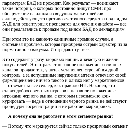
параметрам БАД не проходят. Как результат — возникают
такие истории, о кото­рых постоянно пишут СМИ: про
обнаружение на одном из ведущих маркетплейсов
сильнодействую­щего противозачаточного средства под видом
БАД или рецептурных препаратов для лечения диабета — все
они предлагались к продаже под видом БАД по декларациям.
При этом это не какие-то еди­ничные громкие случаи, а
систем­ная проблема, которая приобрела острый характер из-за
нормативно­го вакуума. И страдают тут все.
Это содержит угрозу здоровью нации, а зачастую и жизни
покупа­телей. Это отражает неравное поло­жение различных
каналов продаж: так, у аптек установлен строгий входной
контроль, а за допущен­ные нарушения аптеки отвечают своей
фармлицензией; ничего такого и близко нет у маркетплейсов
— отвечает за все селлер, как правило ИП. Наконец, это
ставит добросовестных игроков в нерав­ное положение с
игроками черного рынка, с которым невозможно кон­
курировать — ведь в отношении черного рынка не действуют
проце­дуры госрегистрации и не работает маркировка.
— А почему она не работает в этом сегменте рынка?
— Потому что маркируется сей­час только прозрачный сегмент