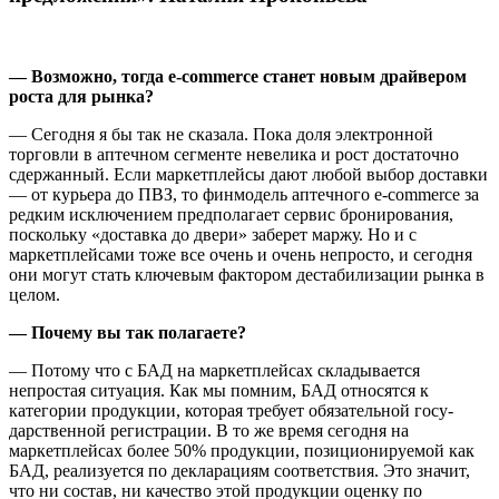
— Возможно, тогда e-commerce станет новым драй­вером
роста для рынка?
— Сегодня я бы так не сказала. Пока доля электронной
торговли в аптечном сегменте невелика и рост достаточно
сдержанный. Если маркетплейсы дают любой выбор доставки
— от курьера до ПВЗ, то финмодель аптечного e-commerce за
редким исключением предпола­гает сервис бронирования,
посколь­ку «доставка до двери» заберет маржу. Но и с
маркетплейсами тоже все очень и очень непросто, и сегодня
они могут стать ключевым фактором дестабилизации рынка в
целом.
— Почему вы так полагаете?
— Потому что с БАД на маркетплейсах складывается
непростая ситуация. Как мы помним, БАД относятся к
категории продукции, которая требует обязательной госу­
дарственной регистрации. В то же время сегодня на
маркетплейсах более 50% продукции, позициони­руемой как
БАД, реализуется по декларациям соответствия. Это зна­чит,
что ни состав, ни качество этой продукции оценку по