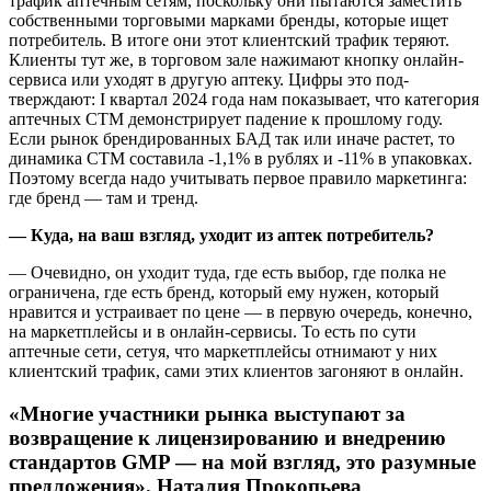
трафик аптечным сетям, поскольку они пытаются заме­стить
собственными торговыми марками бренды, которые ищет
потребитель. В итоге они этот кли­ентский трафик теряют.
Клиенты тут же, в торговом зале нажимают кнопку онлайн-
сервиса или уходят в другую аптеку. Цифры это под­
тверждают: I квартал 2024 года нам показывает, что категория
аптеч­ных СТМ демонстрирует падение к прошлому году.
Если рынок брен­дированных БАД так или иначе растет, то
динамика СТМ составила -1,1% в рублях и -11% в упаковках.
Поэтому всегда надо учитывать первое правило маркетинга:
где бренд — там и тренд.
— Куда, на ваш взгляд, уходит из аптек потребитель?
— Очевидно, он уходит туда, где есть выбор, где полка не
огра­ничена, где есть бренд, который ему нужен, который
нравится и устраивает по цене — в первую очередь, конечно,
на маркетплейсы и в онлайн-сервисы. То есть по сути
аптечные сети, сетуя, что маркетплейсы отнимают у них
клиент­ский трафик, сами этих клиентов загоняют в онлайн.
«Многие участники рынка выступают за
возвращение к лицензированию и внедрению
стандартов GMP — на мой взгляд, это разумные
предложения». Наталия Прокопьева