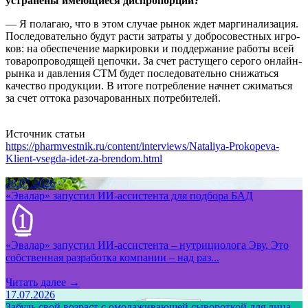
устранены имеющиеся диспропорции?
— Я полагаю, что в этом слу­чае рынок ждет маргинализация.
Последовательно будут расти затраты у добросовестных игро­
ков: на обеспечение маркировки и поддержание работы всей
товаро­проводящей цепочки. За счет расту­щего серого онлайн-
рынка и дав­ления СТМ будет последовательно снижаться
качество продукции. В итоге потребление начнет сжи­маться
за счет оттока разочарован­ных потребителей.
Источник статьи
https://pharmvestnik.ru/content/interviews/Nataliya-Prokopeva-
Klient-vsegda-idet-za-brendom.html
28.07.2026
«Эвалар» запустил ИИ-ассистента для подбора БАД
«Эвалар» запустил ИИ-ассистента – нутрициолога Эву. Это
собственная разработка компании – над раз...
Читать далее →
17.07.2026
Забудь свой возраст с омолаживающей сывороткой для лица