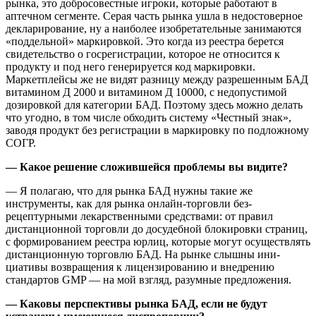
рынка, это добросовестные игроки, которые работают в
аптечном сег­менте. Серая часть рынка ушла в недостоверное
декларирование, ну а наиболее изобретательные зани­маются
«поддельной» маркиров­кой. Это когда из реестра берется
свидетельство о госрегистрации, которое не относится к
продукту и под него генерируется код марки­ровки.
Маркетплейсы же не видят разницу между разрешенным БАД
витамином Д 2000 и витамином Д 10000, с недопустимой
дозировкой для категории БАД. Поэтому здесь можно делать
что угодно, в том числе обходить систему «Честный знак»,
заводя продукт без регистра­ции в маркировку по подложному
СОГР.
— Какое решение сложившей­ся проблемы вы видите?
— Я полагаю, что для рынка БАД нужны такие же
инструменты, как для рынка онлайн-торговли без­
рецептурными лекарственными средствами: от правил
дистанцион­ной торговли до досудебной блоки­ровки страниц,
с формированием реестра юрлиц, которые могут осуществлять
дистанционную тор­говлю БАД. На рынке слышны ини­
циативы возвращения к лицензи­рованию и внедрению
стандартов GMP — на мой взгляд, разумные предложения.
— Каковы перспективы рынка БАД, если не будут