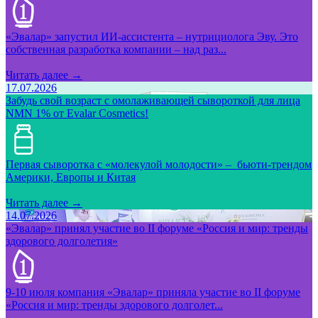
«Эвалар» запустил ИИ-ассистента – нутрициолога Эву. Это
собственная разработка компании – над раз...
Читать далее →
17.07.2026
Забудь свой возраст с омолаживающей сывороткой для лица
NMN 1% от Evalar Cosmetics!
Первая сыворотка с «молекулой молодости» – бьюти-трендом
Америки, Европы и Китая
Читать далее →
14.07.2026
«Эвалар» принял участие во II форуме «Россия и мир: тренды
здорового долголетия»
9-10 июля компания «Эвалар» приняла участие во II форуме
«Россия и мир: тренды здорового долголет...