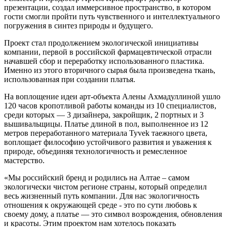
презентации, создал иммерсивное пространство, в котором
гости смогли пройти путь чувственного и интеллектуального
погружения в синтез природы и будущего.
Проект стал продолжением экологической инициативы
компании, первой в российской фармацевтической отрасли
начавшей сбор и переработку использованного пластика.
Именно из этого вторичного сырья была произведена ткань,
использованная при создании платья.
На воплощение идеи арт-объекта Алены Ахмадуллиной ушло
120 часов кропотливой работы команды из 10 специалистов,
среди которых — 3 дизайнера, закройщик, 2 портных и 3
вышивальщицы. Платье длиной в пол, выполненное из 12
метров переработанного материала Tyvek таежного цвета,
воплощает философию устойчивого развития и уважения к
природе, объединяя технологичность и ремесленное
мастерство.
«Мы российский бренд и родились на Алтае – самом
экологически чистом регионе страны, который определил
весь жизненный путь компании. Для нас экологичность
отношения к окружающей среде - это по сути любовь к
своему дому, а платье — это символ возрождения, обновления
и красоты. Этим проектом нам хотелось показать