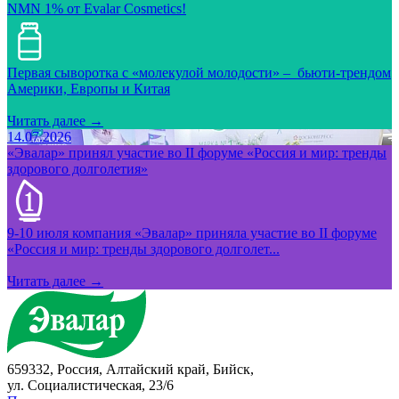
NMN 1% от Evalar Cosmetics!
Первая сыворотка с «молекулой молодости» – бьюти-трендом
Америки, Европы и Китая
Читать далее →
14.07.2026
«Эвалар» принял участие во II форуме «Россия и мир: тренды
здорового долголетия»
9-10 июля компания «Эвалар» приняла участие во II форуме
«Россия и мир: тренды здорового долголет...
Читать далее →
659332, Россия, Алтайский край, Бийск,
ул. Социалистическая, 23/6