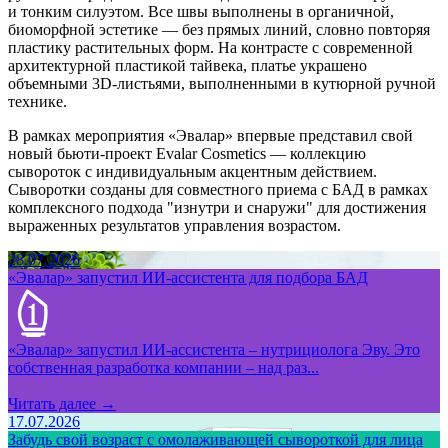
и тонким силуэтом. Все швы выполнены в органичной,
биоморфной эстетике — без прямых линий, словно повторяя
пластику растительных форм. На контрасте с современной
архитектурной пластикой тайвека, платье украшено
объемными 3D-листьями, выполненными в кутюрной ручной
технике.
В рамках мероприятия «Эвалар» впервые представил свой
новый бьюти-проект Evalar Cosmetics — коллекцию
сывороток с индивидуальным акцентным действием.
Сыворотки созданы для совместного приема с БАД в рамках
комплексного подхода "изнутри и снаружи" для достижения
выраженных результатов управления возрастом.
28.07.2026
«Эвалар» запустил ИИ-ассистента для подбора БАД
«Эвалар» запустил ИИ-ассистента – нутрициолога Эву. Это
собственная разработка компании – над раз...
Читать далее →
17.07.2026
Забудь свой возраст с омолаживающей сывороткой для лица