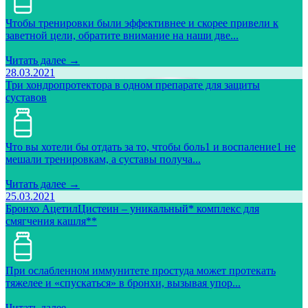
Чтобы тренировки были эффективнее и скорее привели к
заветной цели, обратите внимание на наши две...
Читать далее →
28.03.2021
Три хондропротектора в одном препарате для защиты
суставов
Что вы хотели бы отдать за то, чтобы боль1 и воспаление1 не
мешали тренировкам, а суставы получа...
Читать далее →
25.03.2021
Бронхо АцетилЦистеин – уникальный* комплекс для
смягчения кашля**
При ослабленном иммунитете простуда может протекать
тяжелее и «спускаться» в бронхи, вызывая упор...
Читать далее →