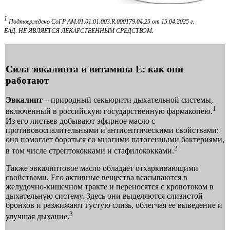
1
Подтверждено СоГР AM.01.01.01.003.R.000179.04.25 от 15.04.2025 г.
БАД. НЕ ЯВЛЯЕТСЯ ЛЕКАРСТВЕННЫМ СРЕДСТВОМ.
Сила эвкалипта и витамина Е: как они
работают
Эвкалипт
– природный секьюрити дыхательной системы,
1
включенный в российскую государственную фармакопею.
Из его листьев добывают эфирное масло с
противовоспалительными и антисептическими свойствами:
оно помогает бороться со многими патогенными бактериями,
2
в том числе стрептококками и стафилококками.
Также эвкалиптовое масло обладает отхаркивающими
свойствами. Его активные вещества всасываются в
желудочно-кишечном тракте и переносятся с кровотоком в
дыхательную систему. Здесь они выделяются слизистой
бронхов и разжижают густую слизь, облегчая ее выведение и
3
улучшая дыхание.