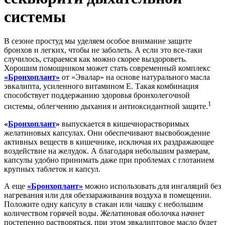
системы
В сезоне простуд мы уделяем особое внимание защите
бронхов и легких, чтобы не заболеть. А если это все-таки
случилось, стараемся как можно скорее выздороветь.
Хорошим помощником может стать современный комплекс
«Бронхоплант»
от «Эвалар» на основе натурального масла
эвкалипта, усиленного витамином Е. Такая комбинация
способствует поддержанию здоровья бронхолегочной
1
системы, облегчению дыхания и антиоксидантной защите.
«
Бронхоплант
»
выпускается в кишечнорастворимых
желатиновых капсулах. Они обеспечивают высвобождение
активных веществ в кишечнике, исключая их раздражающее
воздействие на желудок. А благодаря небольшим размерам,
капсулы удобно принимать даже при проблемах с глотанием
крупных таблеток и капсул.
А еще
«Бронхоплант»
можно использовать для ингаляций без
нагревания или для обеззараживания воздуха в помещении.
Положите одну капсулу в стакан или чашку с небольшим
количеством горячей воды. Желатиновая оболочка начнет
постепенно растворяться, при этом эвкалиптовое масло будет