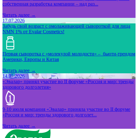
собственная разработка компании – над раз...
Читать далее →
17.07.2026
Забудь свой возраст с омолаживающей сывороткой для лица
NMN 1% от Evalar Cosmetics!
Первая сыворотка с «молекулой молодости» – бьюти-трендом
Америки, Европы и Китая
Читать далее →
14.07.2026
«Эвалар» принял участие во II форуме «Россия и мир: тренды
здорового долголетия»
9-10 июля компания «Эвалар» приняла участие во II форуме
«Россия и мир: тренды здорового долголет...
Читать далее →