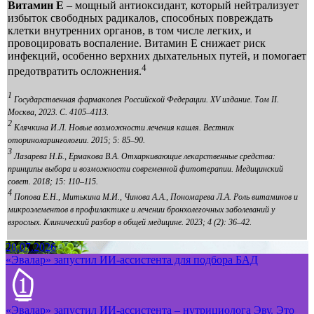
Витамин Е
– мощный антиоксидант, который нейтрализует
избыток свободных радикалов, способных повреждать
клетки внутренних органов, в том числе легких, и
провоцировать воспаление. Витамин Е снижает риск
инфекций, особенно верхних дыхательных путей, и помогает
4
предотвратить осложнения.
1
Государственная фармакопея Российской Федерации. XV издание. Том II.
Москва, 2023. С. 4105–4113.
2
Клячкина И.Л. Новые возможности лечения кашля. Вестник
оториноларингологии. 2015; 5: 85–90.
3
Лазарева Н.Б., Ермакова В.А. Отхаркивающие лекарственные средства:
принципы выбора и возможности современной фитотерапии. Медицинский
совет. 2018; 15: 110–115.
4
Попова Е.Н., Митькина М.И., Чинова А.А., Пономарева Л.А. Роль витаминов и
микроэлементов в профилактике и лечении бронхолегочных заболеваний у
взрослых. Клинический разбор в общей медицине. 2023; 4 (2): 36–42.
28.07.2026
«Эвалар» запустил ИИ-ассистента для подбора БАД
«Эвалар» запустил ИИ-ассистента – нутрициолога Эву. Это