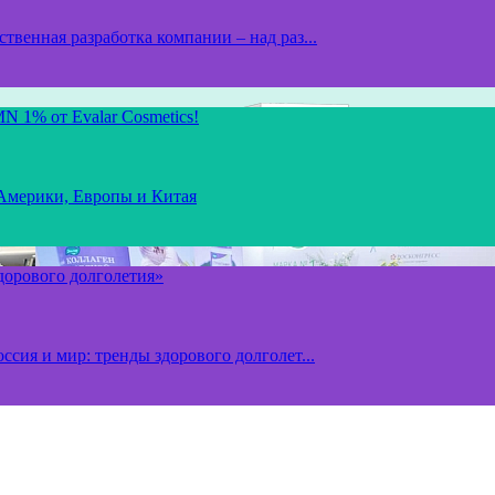
твенная разработка компании – над раз...
N 1% от Evalar Cosmetics!
 Америки, Европы и Китая
здорового долголетия»
ссия и мир: тренды здорового долголет...