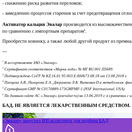
- снижению риска развития переломов;
- замедлению процессов старения за счет предотвращения отлож
Активатор кальция Эвалар
производится из высококачествен
по сравнению с импортным препаратом
.
6
Приобрести новинку, а также любой другой продукт из преми
---
1
В ассортименте ЗАО «Эвалар».
2
Сертификат соответствия «Марка года» № МГ RU.001.П3689.
3
Подтверждено СоГР № KZ.16.01.95.003.Е.000673.08.18 от 13.08.2018 г.
4
Плещева А.В., Пигарова Е.А., Дзеранова Л.К. Витамин D и метаболизм: фа
5
Сертификат GMP № C0170889-173GMPMF-1 (NSF International, USA).
6
По данным сайте АС «Эвалар» (asevalar.ru) на 13.06.2019 г. в сравнении 
БАД. НЕ ЯВЛЯЕТСЯ ЛЕКАРСТВЕННЫМ СРЕДСТВОМ.
28.07.2026
«Эвалар» запустил ИИ-ассистента для подбора БАД