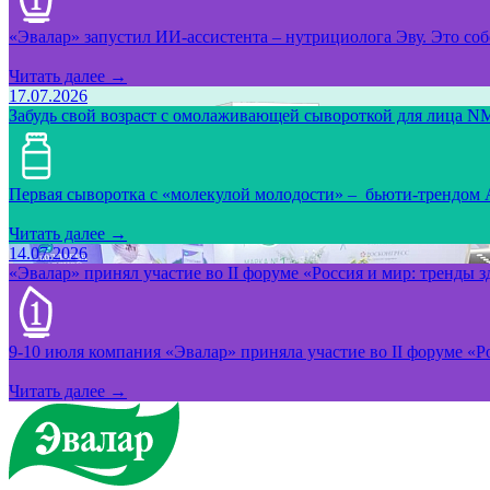
«Эвалар» запустил ИИ-ассистента – нутрициолога Эву. Это собс
Читать далее →
17.07.2026
Забудь свой возраст с омолаживающей сывороткой для лица NM
Первая сыворотка с «молекулой молодости» – бьюти-трендом
Читать далее →
14.07.2026
«Эвалар» принял участие во II форуме «Россия и мир: тренды 
9-10 июля компания «Эвалар» приняла участие во II форуме «Ро
Читать далее →