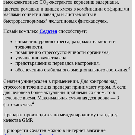
высокоактивных СО
-экстрактов корневищ валерианы,
2
цветков ромашки и шишек хмеля в комбинации с эфирными
маслами соцветий лаванды и листьев мяты в
3
быстрорастворимых
желатиновых фитокапсулах.
Новый комплекс
Седатен
способствует:
снижению уровня стресса, раздражительности и
тревожности,
повышению стрессоустойчивости организма,
улучшению качества сна,
предотвращению перепадов настроения,
4
обеспечению стабильного эмоционального состояния.
Седатен
универсален в применении. Для контроля над
стрессом в течение дня препарат принимают утром. А если
для человека более актуальны проблемы со сном, то в
вечернее время. Максимальная суточная дозировка — 3
4
фитокапсулы.
Препарат производится по международному стандарту
качества GMP.
Приобрести Седатен можно в интернет-магазине