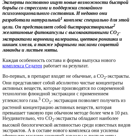
Эксперты постоянно ищут новые возможности быстрой
борьбы со стрессами и поддержки спокойного
психоэмоционального состояния. И недавно они
1
разработали натуральный
комплекс специально для этой
2
цели. Он представляет собой быстрорастворимые
желатиновые фитокапсулы с высокоактивными СО
-
2
экстрактами корневищ валерианы, цветков ромашки и
шишек хмеля, а также эфирными маслами соцветий
лаванды и листьев мяты.
Каждая особенность состава и формы выпуска нового
комплекса Седатен
работает на результат.
Во-первых, в препарат входят не обычные, а СО
-экстракты.
2
Они представляют собой абсолютно чистые концентраты
активных веществ, которые производятся по современной
технологии флюидной экстракции с применением
3
углекислого газа.
СО
- экстракция позволяет получить из
2
растений концентрацию активных веществ, которая
превышает таковую при обычном методе более чем в 10 раз.
Неудивительно, что СО
-экстракты обладают наиболее
2
высокой биологической активностью среди известных видов
экстрактов. А в составе нового комплекса они усилены
эфирными маслами соцветий лаванды и листьев мяты.