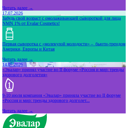
Читать далее →
17.07.2026
Забудь свой возраст с омолаживающей сывороткой для лица
NMN 1% от Evalar Cosmetics!
Первая сыворотка с «молекулой молодости» – бьюти-трендом
Америки, Европы и Китая
Читать далее →
14.07.2026
«Эвалар» принял участие во II форуме «Россия и мир: тренды
здорового долголетия»
9-10 июля компания «Эвалар» приняла участие во II форуме
«Россия и мир: тренды здорового долголет...
Читать далее →