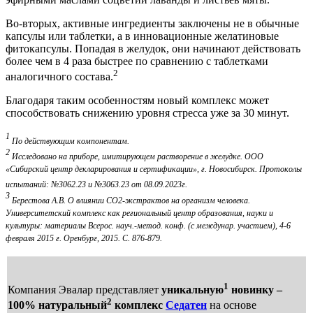
Во-вторых, активные ингредиенты заключены не в обычные
капсулы или таблетки, а в инновационные желатиновые
фитокапсулы. Попадая в желудок, они начинают действовать
более чем в 4 раза быстрее по сравнению с таблетками
2
аналогичного состава.
Благодаря таким особенностям новый комплекс может
способствовать снижению уровня стресса уже за 30 минут.
1
По действующим компонентам.
2
Исследовано на приборе, имитирующем растворение в желудке. ООО
«Сибирский центр декларирования и сертификации», г. Новосибирск. Протоколы
испытаний: №3062.23 и №3063.23 от 08.09.2023г.
3
Берестова А.В. О влиянии СО2-экстрактов на организм человека.
Университетский комплекс как региональный центр образования, науки и
культуры: материалы Всерос. науч.-метод. конф. (с междунар. участием), 4-6
февраля 2015 г. Оренбург, 2015. С. 876-879.
1
Компания Эвалар представляет
уникальную
новинку –
2
100% натуральный
комплекс
Седатен
на основе