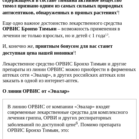
содержащееся в составе тимьяна активное вещество
тимол признано одним из самых сильных природных
антисептиков, обнаруженных в пряных растениях
!
4
Еще одно важное достоинство лекарственного средства
ОРВИС Бронхо Тимьян
– возможность применения в
лечении не только взрослых, но и детей с 1 года
.
1,3
И, конечно же,
приятным бонусом для вас станет
доступная цена нашей новинки
!
5
Лекарственное средство ОРВИС Бронхо Тимьян и другие
препараты из линии ОРВИС можно приобрести в фирменных
аптеках сети «Эвалар», в других российских аптеках или
заказать в одной из интернет-аптек.
О линии ОРВИС от «Эвалар»
В линию ОРВИС от компании «Эвалар» входят
современные лекарственные средства для комплексного
лечения гриппа, ОРВИ и других респираторных
6
заболеваний по доступной цене
. Помимо препарата
ОРВИС Бронхо Тимьян, это: