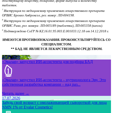
действующему веществу, дозировке, форме выпуска и количеству
таблеток.
7
Инструкция по медицинскому применению лекарственного препарата
ОРВИС Бронхо Амброксол, рег. номер: ЛП-004198.
8
Инструкции по медицинскому применению лекарственного препарата
ОРВИС Рино, рег. номера: ЛП-005189 (таблетки), ЛП-005358 (капли).
9
Подтверждено СоГР № KZ.16.01.95.003.E.001033.12.18 от 14.12.2018 г.
ИМЕЮТСЯ ПРОТИВОПОКАЗАНИЯ. ПРОКОНСУЛЬТИРУЙТЕСЬ СО
СПЕЦИАЛИСТОМ.
** БАД. НЕ ЯВЛЯЕТСЯ ЛЕКАРСТВЕННЫМ СРЕДСТВОМ.
28.07.2026
«Эвалар» запустил ИИ-ассистента для подбора БАД
«Эвалар» запустил ИИ-ассистента – нутрициолога Эву. Это
собственная разработка компании – над раз...
Читать далее →
17.07.2026
Забудь свой возраст с омолаживающей сывороткой для лица
NMN 1% от Evalar Cosmetics!