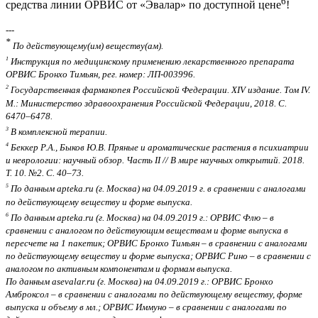
6
средства линии ОРВИС от «Эвалар» по доступной цене
!
---
*
По действующему(им) веществу(ам).
1
Инструкция по медицинскому применению лекарственного препарата
ОРВИС Бронхо Тимьян, рег. номер: ЛП-003996.
2
Государственная фармакопея Российской Федерации. XIV издание. Том IV.
М.: Министерство здравоохранения Российской Федерации, 2018. С.
6470–6478.
3
В комплексной терапии.
4
Беккер Р.А., Быков Ю.В. Пряные и ароматические растения в психиатрии
и неврологии: научный обзор. Часть II // В мире научных открытий. 2018.
Т. 10. №2. С. 40–73.
5
По данным apteka.ru (г. Москва) на 04.09.2019 г. в сравнении с аналогами
по действующему веществу и форме выпуска.
6
По данным apteka.ru (г. Москва) на 04.09.2019 г.: ОРВИС Флю – в
сравнении с аналогом по действующим веществам и форме выпуска в
пересчете на 1 пакетик; ОРВИС Бронхо Тимьян – в сравнении с аналогами
по действующему веществу и форме выпуска; ОРВИС Рино – в сравнении с
аналогом по активным компонентам и формам выпуска.
По данным asevalar.ru (г. Москва) на 04.09.2019 г.: ОРВИС Бронхо
Амброксол – в сравнении с аналогами по действующему веществу, форме
выпуска и объему в мл.; ОРВИС Иммуно – в сравнении с аналогами по