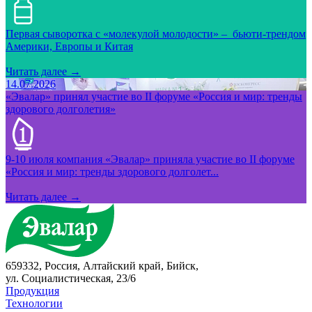
Первая сыворотка с «молекулой молодости» – бьюти-трендом
Америки, Европы и Китая
Читать далее →
14.07.2026
«Эвалар» принял участие во II форуме «Россия и мир: тренды
здорового долголетия»
9-10 июля компания «Эвалар» приняла участие во II форуме
«Россия и мир: тренды здорового долголет...
Читать далее →
659332, Россия, Алтайский край, Бийск,
ул. Социалистическая, 23/6
Продукция
Технологии