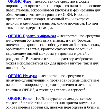
-
ОРВИС Флю
– лекарственное средство в форме
порошка для приготовления горячего напитка на основе
парацетамола, аскорбиновой кислоты и фенирамина для
облегчения симптомов гриппа и ОРВИ. В состав
препарата также входят лимонный сок и экстракт
имбиря, наделяющие напиток ярким ароматом. Но при
этом он не содержит сахара.
-
ОРВИС Бронхо Амброксол
– лекарственное средство
для лечения болезней дыхательных путей (бронхит,
пневмония, хроническая обструктивная болезнь легких,
бронхиальная астма, бронхоэктатическая болезнь) с
выделением вязкой мокроты у взрослых и детей с
7
рождения
. В отличие от сиропа раствор амброксола
может использоваться как для приема внутрь, так и для
ингаляций.
-
ОРВИС Иммуно
– лекарственное средство с
иммуномодулирующим и противовирусным действием
на основе тилорона для предотвращения и лечения
3
3
гриппа и ОРВИ
, а также для терапии герпеса
.
-
ОРВИС Рино
– 100% натуральное лекарственное
средство* в таблетках и каплях для приема внутрь на
основе корней горечавки, цветков первоцвета и бузины,