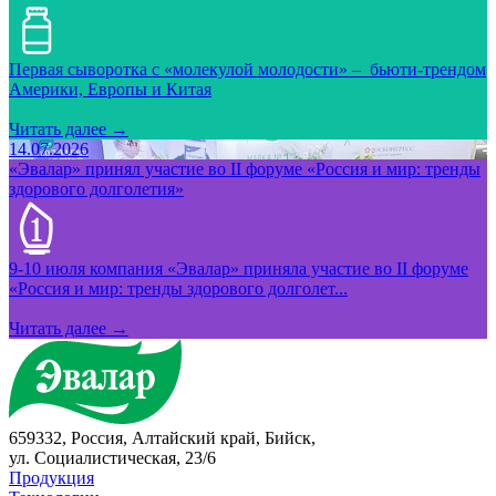
Первая сыворотка с «молекулой молодости» – бьюти-трендом
Америки, Европы и Китая
Читать далее →
14.07.2026
«Эвалар» принял участие во II форуме «Россия и мир: тренды
здорового долголетия»
9-10 июля компания «Эвалар» приняла участие во II форуме
«Россия и мир: тренды здорового долголет...
Читать далее →
659332, Россия, Алтайский край, Бийск,
ул. Социалистическая, 23/6
Продукция