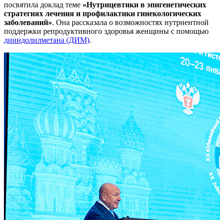
посвятила доклад теме
«Нутрицевтики в эпигенетических
стратегиях лечения и профилактики гинекологических
заболеваний»
. Она рассказала о возможностях нутриентной
поддержки репродуктивного здоровья женщины с помощью
дииндолилметана (ДИМ)
.