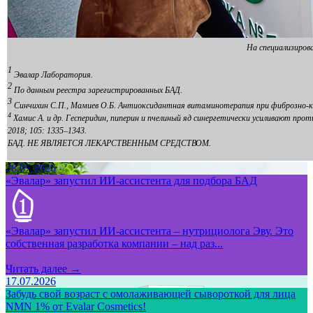
На специализирова
1
Эвалар Лаборатория.
2
По данным реестра зарегистрированных БАД.
3
Синчихин С.П., Мамиев О.Б. Антиоксидантная витаминотерапия при фиброзно-кист
4
Хамис А. и др. Гесперидин, пиперин и пчелиный яд синергетически усиливают п
2018; 105: 1335–1343.
БАД. НЕ ЯВЛЯЕТСЯ ЛЕКАРСТВЕННЫМ СРЕДСТВОМ.
28.07.2026
«Эвалар» запустил ИИ-ассистента для подбора БАД
«Эвалар» запустил ИИ-ассистента – нутрициолога Эву. Это
собственная разработка компании – над раз...
Читать далее →
17.07.2026
Забудь свой возраст с омолаживающей сывороткой для лица
NMN 1% от Evalar Cosmetics!