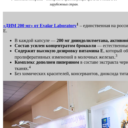
зарубежных стран.
1
«ДИМ 200 мг» от
Evalar
Laboratory
– единственная на росс
Е.
В каждой капсуле —
200 мг дииндолилметана, активн
Состав усилен концентратом брокколи
— естественным
Содержит высокую дозировку витамина Е
, который о
3
пролиферативных изменений в молочных железах.
Комплекс дополнен пиперином
в составе экстракта че
4
тканях.
Без химических красителей, консервантов, диоксида тита