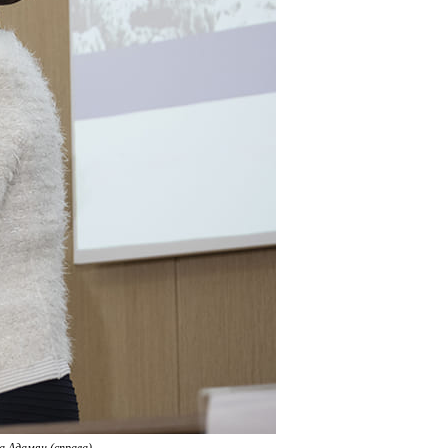
а Адамян (справа).