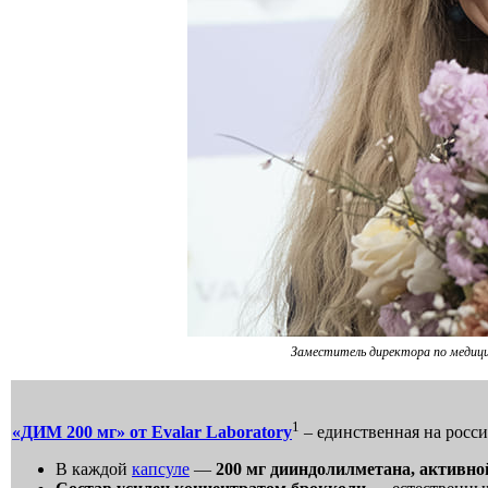
Заместитель директора по медицин
1
«ДИМ 200 мг» от
Evalar
Laboratory
– единственная на росс
В каждой
капсуле
—
200 мг дииндолилметана, активн