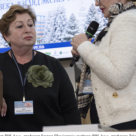
т РАН, д.м.н., профессор Евгения Ших (слева) и академик РАН, д.м.н., профессор Лейл