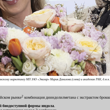
скому маркетингу МП ЗАО «Эвалар» Мария Данилова (слева) и академик РАН, д.м.н.,
2
ийском рынке
комбинация дииндолилметана с экстрактом брокк
ой биодоступной формы индола
.