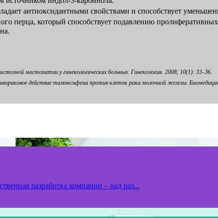
 источником индол-3-карбинола.
бладает антиоксидантными свойствами и способствует уменьше
рного перца, который способствует подавлению пролиферативных 
на.
озной мастопатии у гинекологических больных. Гинекология. 2008; 10(1): 33–36.
отивораковое действие тамоксифена против клеток рака молочной железы. Биомедицин
твенная разработка компании – над раз...