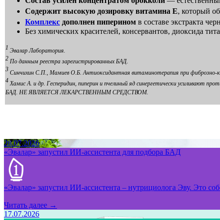
Состав усилен концентратом брокколи
— естественным
Содержит высокую дозировку витамина Е
, который о
Комплекс
дополнен пиперином
в составе экстракта че
Без химических красителей, консервантов, диоксида тита
1
Эвалар Лаборатория.
2
По данным реестра зарегистрированных БАД.
3
Синчихин С.П., Мамиев О.Б. Антиоксидантная витаминотерапия при фиброзно-кист
4
Хамис А. и др. Гесперидин, пиперин и пчелиный яд синергетически усиливают пр
БАД. НЕ ЯВЛЯЕТСЯ ЛЕКАРСТВЕННЫМ СРЕДСТВОМ.
28.07.2026
«Эвалар» запустил ИИ-ассистента для подбора БАД
«Эвалар» запустил ИИ-ассистента – нутрициолога Эву. Это собс
Читать далее →
17.07.2026