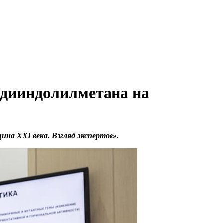
 дииндолилметана на
на XXI века. Взгляд экспертов».