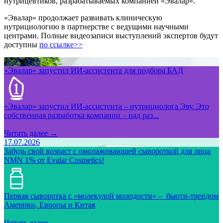
нутрицевтиков, разрабатываемых компанией «Эвалар».
«Эвалар» продолжает развивать клиническую
нутрициологию в партнерстве с ведущими научными
центрами. Полные видеозаписи выступлений экспертов будут
доступны
по ссылке>>
28.07.2026
«Эвалар» запустил ИИ-ассистента для подбора БАД
«Эвалар» запустил ИИ-ассистента – нутрициолога Эву. Это
собственная разработка компании – над раз...
Читать далее →
17.07.2026
Забудь свой возраст с омолаживающей сывороткой для лица
NMN 1% от Evalar Cosmetics!
Первая сыворотка с «молекулой молодости» – бьюти-трендом
Америки, Европы и Китая
Читать далее →