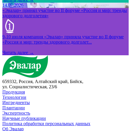
14.07.2026
«Эвалар» принял участие во II форуме «Россия и мир: тренды
здорового долголетия»
9-10 июля компания «Эвалар» приняла участие во II форуме
«Россия и мир: тренды здорового долголет...
Читать далее →
659332, Россия, Алтайский край, Бийск,
ул. Социалистическая, 23/6
Продукция
Технологии
Ингредиенты
Плантации
Экспертность
Научные публикации
Политика обработки персональных данных
Об Эвалар