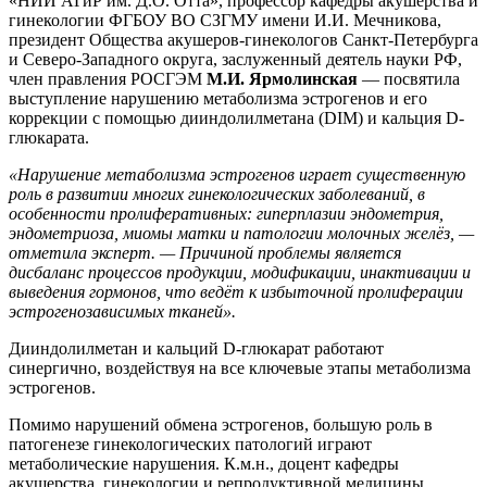
«НИИ АГиР им. Д.О. Отта», профессор кафедры акушерства и
гинекологии ФГБОУ ВО СЗГМУ имени И.И. Мечникова,
президент Общества акушеров-гинекологов Санкт-Петербурга
и Северо-Западного округа, заслуженный деятель науки РФ,
член правления РОСГЭМ
М.И. Ярмолинская
— посвятила
выступление нарушению метаболизма эстрогенов и его
коррекции с помощью дииндолилметана (DIM) и кальция D-
глюкарата.
«Нарушение метаболизма эстрогенов играет существенную
роль в развитии многих гинекологических заболеваний, в
особенности пролиферативных: гиперплазии эндометрия,
эндометриоза, миомы матки и патологии молочных желёз, —
отметила эксперт. — Причиной проблемы является
дисбаланс процессов продукции, модификации, инактивации и
выведения гормонов, что ведёт к избыточной пролиферации
эстрогенозависимых тканей».
Дииндолилметан и кальций D-глюкарат работают
синергично, воздействуя на все ключевые этапы метаболизма
эстрогенов.
Помимо нарушений обмена эстрогенов, большую роль в
патогенезе гинекологических патологий играют
метаболические нарушения. К.м.н., доцент кафедры
акушерства, гинекологии и репродуктивной медицины