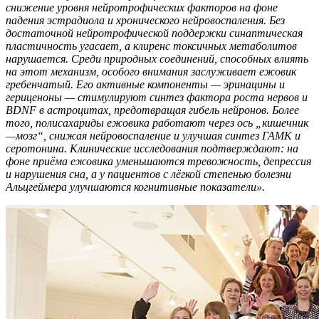
снижение уровня нейротрофических факторов на фоне
падения эстрадиола и хронического нейровоспаления. Без
достаточной нейротрофической поддержки синаптическая
пластичность угасает, а клиренс токсичных метаболитов
нарушается. Среди природных соединений, способных влиять
на этот механизм, особого внимания заслуживает ежовик
гребенчатый. Его активные компоненты — эринацины и
гериценоны — стимулируют синтез фактора роста нервов и
BDNF в астроцитах, предотвращая гибель нейронов. Более
того, полисахариды ежовика работают через ось „кишечник
—мозг“, снижая нейровоспаление и улучшая синтез ГАМК и
серотонина. Клинические исследования подтверждают: на
фоне приёма ежовика уменьшаются тревожность, депрессия
и нарушения сна, а у пациентов с лёгкой степенью болезни
Альцгеймера улучшаются когнитивные показатели».