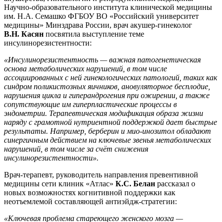
Научно-образовательного института клинической медицины
им. Н.А. Семашко ФГБОУ ВО «Российский университет
медицины» Минздрава России, врач акушер-гинеколог
В.Н. Касян
посвятила выступление теме
инсулинорезистентности:
«Инсулинорезистентность — важная патогенетическая
основа метаболических нарушений, в том числе
ассоциированных с ней гинекологических патологий, таких как
синдром поликистозных яичников, ановуляторное бесплодие,
нарушения цикла и гиперандрогения при ожирении, а также
сопутствующие им гиперпластические процессы в
эндометрии. Терапевтическая модификация образа жизни
наряду с грамотной нутриентной поддержкой дает быстрые
результаты. Например, берберин и мио-инозитол обладают
синергичным действием на ключевые звенья метаболических
нарушений, в том числе за счёт снижения
инсулинорезистентности».
Врач-терапевт, руководитель направления превентивной
медицины сети клиник «Атлас»
К.С. Белан
рассказал о
новых возможностях когнитивной поддержки как
неотъемлемой составляющей антиэйдж-стратегии:
«Ключевая проблема стареющего женского мозга —