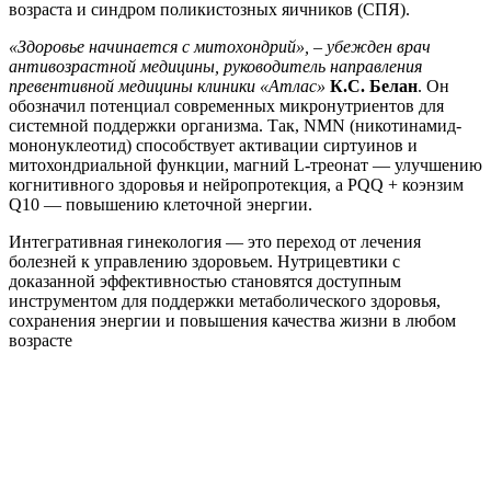
возраста и синдром поликистозных яичников (СПЯ).
«Здоровье начинается с митохондрий», – убежден врач
антивозрастной медицины, руководитель направления
превентивной медицины клиники «Атлас»
К.С. Белан
. Он
обозначил потенциал современных микронутриентов для
системной поддержки организма. Так, NMN (никотинамид-
мононуклеотид) способствует активации сиртуинов и
митохондриальной функции, магний L-треонат — улучшению
когнитивного здоровья и нейропротекция, а PQQ + коэнзим
Q10 — повышению клеточной энергии.
Интегративная гинекология — это переход от лечения
болезней к управлению здоровьем. Нутрицевтики с
доказанной эффективностью становятся доступным
инструментом для поддержки метаболического здоровья,
сохранения энергии и повышения качества жизни в любом
возрасте