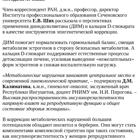
Член-корреспондент РАН, д.м.н., профессор, директор
Института профессионального образования Сеченовского
университета
Е.В. Ших
рассказала о перспективах
применения дииндолилметана (ДИМ) и кальция D-глюкарата
в качестве инструментов эпигенетической коррекции.
ДИМ помогает нормализовать гормональный баланс, смещая
метаболизм эстрогенов в сторону безопасных метаболитов. А
кальция D-глюкарат поддерживает естественные процессы
детоксикации печени, усиливая выведение «нежелательных»
форм эстрогенов и снижая воспалительную нагрузку.
«Метаболические нарушения занимают центральное место в
современной гинекологической практике, –
подчеркнула
Д.М.
Калиматова
, к.м.н., гинеколог-онколог, заслуженный врач
Республики Ингушетия, доцент РНИМУ им. Н.И. Пирогова
. –
Высокая распространенность
инсулинорезистентности
напрямую влияет на репродуктивную функцию и общее
состояние здоровья женщины».
В коррекции метаболических нарушений большим
потенциалом обладают инозитол и берберин. Они могут стать
компонентами комплексной стратегии при таких состояниях,
как инсулинорезистентность у женщин репродуктивного