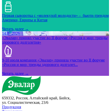
Первая сыворотка с «молекулой молодости» – бьюти-трендом
Америки, Европы и Китая
Читать далее →
14.07.2026
«Эвалар» принял участие во II форуме «Россия и мир: тренды
здорового долголетия»
9-10 июля компания «Эвалар» приняла участие во II форуме
«Россия и мир: тренды здорового долголет...
Читать далее →
659332, Россия, Алтайский край, Бийск,
ул. Социалистическая, 23/6
Продукция