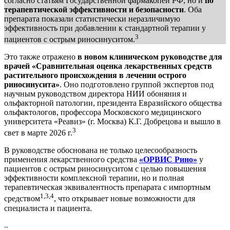
согласно статьям Государственной фармакопеи РФ, но и
по
терапевтической эффективности и безопасности
. Оба
препарата показали статистически неразличимую
эффективность при добавлении к стандартной терапии у
3
пациентов с острым риносинуситом.
Это также отражено
в новом клиническом руководстве для
врачей «Сравнительная оценка лекарственных средств
растительного происхождения в лечении острого
риносинусита»
. Оно подготовлено группой экспертов под
научным руководством директора НИИ обоняния и
ольфакторной патологии, президента Евразийского общества
ольфактологов, профессора Московского медицинского
университета «Реавиз» (г. Москва) К.Г. Добрецова и вышло в
3
свет в марте 2026 г.
В руководстве обоснована не только целесообразность
применения лекарственного средства
«ОРВИС Рино»
у
пациентов с острым риносинуситом с целью повышения
эффективности комплексной терапии, но и полная
терапевтическая эквивалентность препарата с импортным
1,3,4
средством
, что открывает новые возможности для
специалиста и пациента.
--