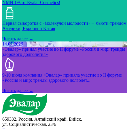
NMN 1% от Evalar Cosmetics!
Первая сыворотка с «молекулой молодости» – бьюти-трендом
Америки, Европы и Китая
Читать далее →
14.07.2026
«Эвалар» принял участие во II форуме «Россия и мир: тренды
здорового долголетия»
9-10 июля компания «Эвалар» приняла участие во II форуме
«Россия и мир: тренды здорового долголет...
Читать далее →
659332, Россия, Алтайский край, Бийск,
ул. Социалистическая, 23/6