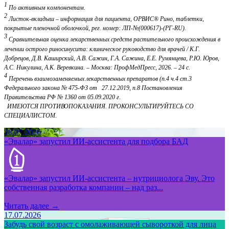
1
По активным компонентам.
2
Листок-вкладыш – информация для пациента, ОРВИС® Рино, таблетки,
покрытые пленочной оболочкой, рег. номер: ЛП-№(000617)-(РГ-RU).
3
Сравнительная оценка лекарственных средств растительного происхождения в
лечении острого риносинусита: клиническое руководство для врачей / К.Г.
Добрецов, Д.В. Каширский, А.В. Сажин, Г.А. Сажина, Е.Е. Румянцева, Р.Ю. Юров,
А.С. Никулина, А.К. Веревкина. – Москва: ПрофМедПресс, 2026. – 24 с.
4
Перечень взаимозаменяемых лекарственных препаратов (п.4 ч.4 ст.3
Федерального закона № 475-ФЗ от 27.12.2019, п.8 Постановления
Правительства РФ № 1360 от 05.09.2020 г.
ИМЕЮТСЯ ПРОТИВОПОКАЗАНИЯ. ПРОКОНСУЛЬТИРУЙТЕСЬ СО
СПЕЦИАЛИСТОМ.
28.07.2026
«Эвалар» запустил ИИ-ассистента для подбора БАД
«Эвалар» запустил ИИ-ассистента – нутрициолога Эву. Это
собственная разработка компании – над раз...
Читать далее →
17.07.2026
Забудь свой возраст с омолаживающей сывороткой для лица