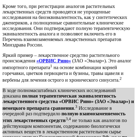
Кроме того, при регистрации аналогов растительных
лекарственных средств проводятся не упрощенные
исследования на биоэквивалентность, как у синтетических
дженериков, а полноценные сравнительные клинические
исследования. Они подтверждают полную терапевтическую
эквивалентность аналога и позволяют включить его в
Перечень взаимозаменяемых лекарственных препаратов
Минздрава России.
Яркий пример – лекарственное средство растительного
происхождения
«ОРВИС Рино»
(ЗАО «Эвалар»). Это аналог
1
импортного препарата
на основе комбинации корней
горечавки, цветков первоцвета и бузины, травы щавеля и
2
вербены для лечения острого и хронического синусита.
В ходе полномасштабных клинических исследований
доказана
полная терапевтическая эквивалентность
лекарственного средства «ОРВИС Рино» (ЗАО «Эвалар») и
3
немецкого препарата сравнения
.
Исследование в
очередной раз подтвердило
полную взаимозаменяемость
3,4
этих лекарственных средств
не только как аналогов по
действующим компонентам, содержанию биологически
активных веществ в лекарственном растительном сырье