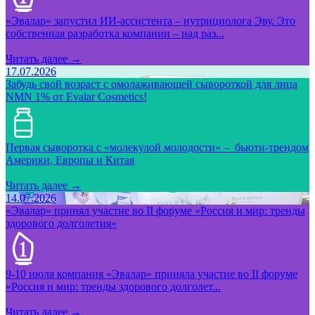
«Эвалар» запустил ИИ-ассистента – нутрициолога Эву. Это
собственная разработка компании – над раз...
Читать далее →
17.07.2026
Забудь свой возраст с омолаживающей сывороткой для лица
NMN 1% от Evalar Cosmetics!
Первая сыворотка с «молекулой молодости» – бьюти-трендом
Америки, Европы и Китая
Читать далее →
14.07.2026
«Эвалар» принял участие во II форуме «Россия и мир: тренды
здорового долголетия»
9-10 июля компания «Эвалар» приняла участие во II форуме
«Россия и мир: тренды здорового долголет...
Читать далее →