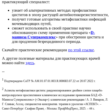
практикующий специалист:
узнает об альтернативных методах профилактики
циститов в эпоху растущей антибиотикорезистентности,
получит готовые алгоритмы метафилактики инфекций
мочевыводящих путей,
сможет использовать в своей практике научно
обоснованную схему применения препарата «
D-
манноза Суперкомплекс
» при обострении цистита и
для продления безрецидивного периода.
Скачайте практические рекомендации
по этой ссылке
.
А другие полезные материалы для практикующих врачей
можно найти
здесь
.
--
1
Подтверждено СоГР № AM.01.07.01.003.R.000683.07.22 от 20.07.2022 г.
2
Аспекты метафилактики цистита: рандомизированное двойное слепое плацебо-
контролируемое проспективное клиническое исследование применения БАД «D-
Манноза Суперкомплекс» («Эвалар»): клинические рекомендации / А. З. Винаров, Л.
Г. Спивак; Ассоц. специалистов консерватив. терапии в урологии «АСПЕКТ». –
Санкт-Петербург: Скифия-Принт, - Москва: ПрофМедПресс, 2025. – 44 с.