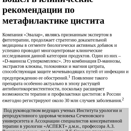
рекомендации по
метафилактике цистита
Компания «Эвалар», являясь признанным экспертом в
фитотерапии, продолжает стратегию доказательной
медицины в сегменте биологически активных добавок и
успешно проводит многоцентровые клинические
исследования данной категории продуктов. Один из них –
«D-манноза Суперкомплекс». Это комбинация D-маннозы,
экстрактов клюквы, толокнянки и магния цитрата,
способствующая защите мочевыводящих путей от инфекции и
1
предупреждению ее обострений.
Появление такого
препарата особенно актуально в эпоху растущей
антибиотикорезистентности, поскольку расширяет
возможности терапии и профилактики циститов: в России
2
ежегодно регистрируют около 30 млн случаев заболевания.
Под руководством ведущих ученых Института урологии и
репродуктивного здоровья человека Сеченовского
университета и Ассоциации специалистов консервативной
терапии в урологии «АСПЕКТ» д.м.н., профессора А.З.