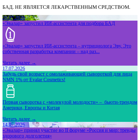
БАД. НЕ ЯВЛЯЕТСЯ ЛЕКАРСТВЕННЫМ СРЕДСТВОМ.
28.07.2026
«Эвалар» запустил ИИ-ассистента для подбора БАД
«Эвалар» запустил ИИ-ассистента – нутрициолога Эву. Это
собственная разработка компании – над раз...
Читать далее →
17.07.2026
Забудь свой возраст с омолаживающей сывороткой для лица
NMN 1% от Evalar Cosmetics!
Первая сыворотка с «молекулой молодости» – бьюти-трендом
Америки, Европы и Китая
Читать далее →
14.07.2026
«Эвалар» принял участие во II форуме «Россия и мир: тренды
здорового долголетия»