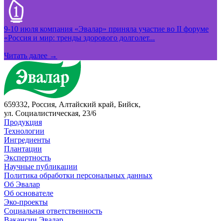
9-10 июля компания «Эвалар» приняла участие во II форуме
«Россия и мир: тренды здорового долголет...
Читать далее →
659332, Россия, Алтайский край, Бийск,
ул. Социалистическая, 23/6
Продукция
Технологии
Ингредиенты
Плантации
Экспертность
Научные публикации
Политика обработки персональных данных
Об Эвалар
Об основателе
Эко-проекты
Социальная ответственность
Вакансии Эвалар