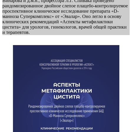
Винарова и д.м.н., профессора Л.Г. Спивака проведено
рандомизированное двойное слепое плацебо-контролируемое
проспективное клиническое исследование препарата «D-
манноза Суперкомплекс» от «Эвалар». Оно легло в основу
клинических рекомендаций «Аспекты метафилактики
цистита» для урологов, гинекологов, врачей общей практики
и терапевтов.