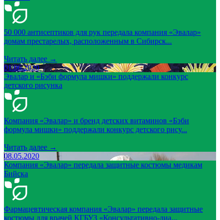
50 000 антисептиков для рук передала компания «Эвалар»
домам престарелых, расположенным в Сибирск...
Читать далее →
01.06.2020
Эвалар и «Бэби формула мишки» поддержали конкурс
детского рисунка
Компания «Эвалар» и бренд детских витаминов «Бэби
формула мишки» поддержали конкурс детского рису...
Читать далее →
08.05.2020
Компания «Эвалар» передала защитные костюмы медикам
Бийска
Фармацевтическая компания «Эвалар» передала защитные
костюмы для врачей КГБУЗ «Консультативно-диа...