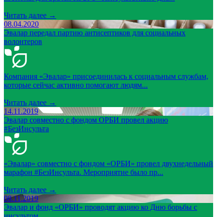
Читать далее →
08.04.2020
Эвалар передал партию антисептиков для социальных
волонтеров
Компания «Эвалар» присоединилась к социальным службам,
которые сейчас активно помогают людям...
Читать далее →
14.11.2019
Эвалар совместно с фондом ОРБИ провел акцию
#БезИнсульта
«Эвалар» совместно с фондом «ОРБИ» провел двухнедельный
марафон #БезИнсульта. Мероприятие было пр...
Читать далее →
08.11.2019
Эвалар и фонд «ОРБИ» проводят акцию ко Дню борьбы с
инсультом