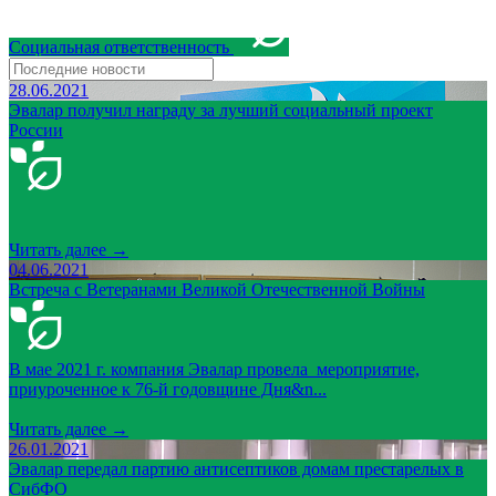
Социальная ответственность
28.06.2021
Эвалар получил награду за лучший социальный проект
России
Читать далее →
04.06.2021
Встреча с Ветеранами Великой Отечественной Войны
В мае 2021 г. компания Эвалар провела мероприятие,
приуроченное к 76-й годовщине Дня&n...
Читать далее →
26.01.2021
Эвалар передал партию антисептиков домам престарелых в
СибФО